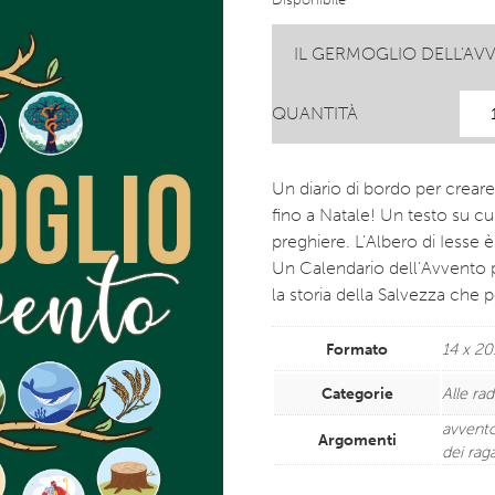
IL GERMOGLIO DELL'AV
QUANTITÀ
Un diario di bordo per crear
fino a Natale! Un testo su c
preghiere. L’Albero di Iesse
Un Calendario dell’Avvento 
la storia della Salvezza che 
Formato
14 x 2
Categorie
Alle rad
avvent
Argomenti
dei rag