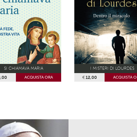
SI CHIAMAVA MARIA
I MISTERI DI LOURDES
,00
€
12,00
ACQUISTA ORA
ACQUISTA O