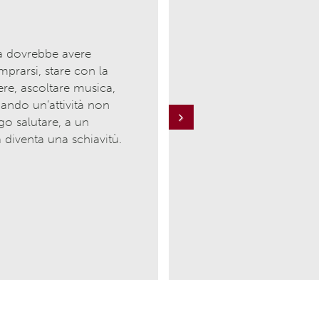
a dovrebbe avere
mprarsi, stare con la
gere, ascoltare musica,
ando un’attività non
go salutare, a un
Next
a diventa una schiavitù.