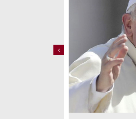
no allegro; e come non
la fede mi darà la forza
Previous
 FRASSATI