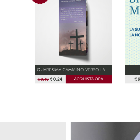
QUARESIMA CAMMINO VERSO LA PASQUA
€
0,24
€
9
ACQUISTA ORA
€
0,40