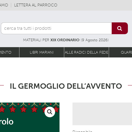
IAMO
LETTERA AL PARROCO
MATERIALI PER
XIX ORDINARIO
(9 Agosto 2026)
MENTO
LIBRI MARIANI
ALLE RADICI DELLA FEDE
QUAR
IL GERMOGLIO DELL’AVVENTO
Disponibile