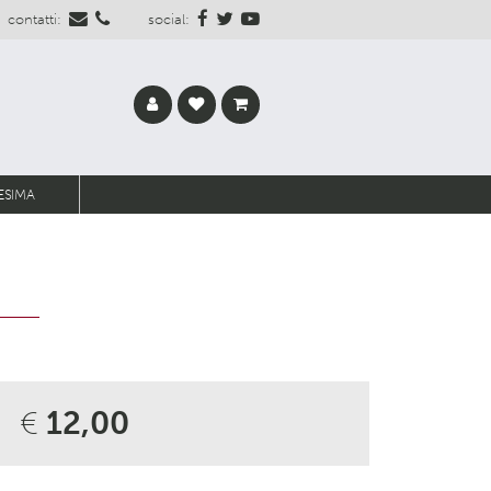
contatti:
social:
ESIMA
€
12,00