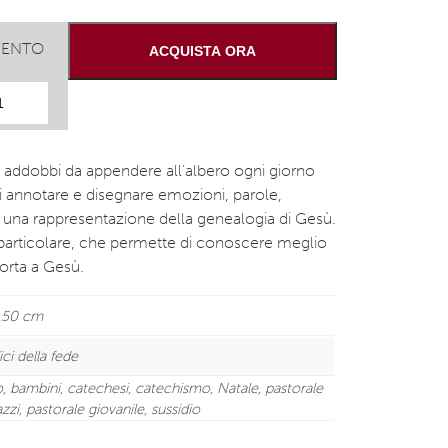
VENTO
ACQUISTA ORA
e addobbi da appendere all’albero ogni giorno
ui annotare e disegnare emozioni, parole,
 è una rappresentazione della genealogia di Gesù.
particolare, che permette di conoscere meglio
porta a Gesù.
0.50 cm
ici della fede
o
,
bambini
,
catechesi
,
catechismo
,
Natale
,
pastorale
azzi
,
pastorale giovanile
,
sussidio