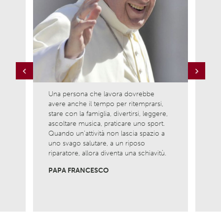
Previous
Next
Una persona che lavora dovrebbe
Ama l
avere anche il tempo per ritemprarsi,
ciò c
la
stare con la famiglia, divertirsi, leggere,
è com
ascoltare musica, praticare uno sport.
nasci
Quando un’attività non lascia spazio a
Non 
uno svago salutare, a un riposo
viver
riparatore, allora diventa una schiavitù.
MADR
PAPA FRANCESCO