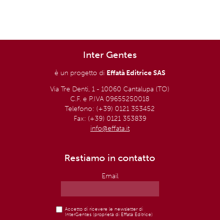
Inter Gentes
è un progetto di
Effatà Editrice SAS
Via Tre Denti, 1 - 10060 Cantalupa (TO)
C.F. e P.IVA 09655250018
Telefono: (+39) 0121 353452
Fax: (+39) 0121 353839
info@effata.it
Restiamo in contatto
Email
Accetto di ricevere le newsletter di
InterGentes (proprietà di Effatà Editrice)