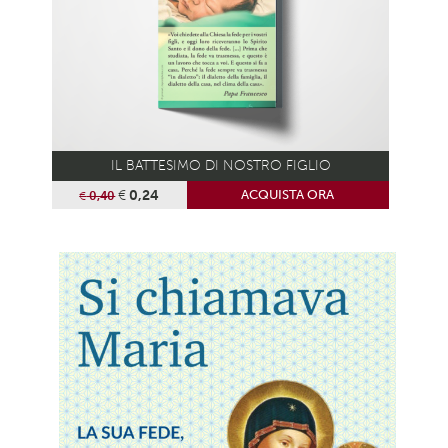
IL BATTESIMO DI NOSTRO FIGLIO
€
0,24
ACQUISTA ORA
€
0,40