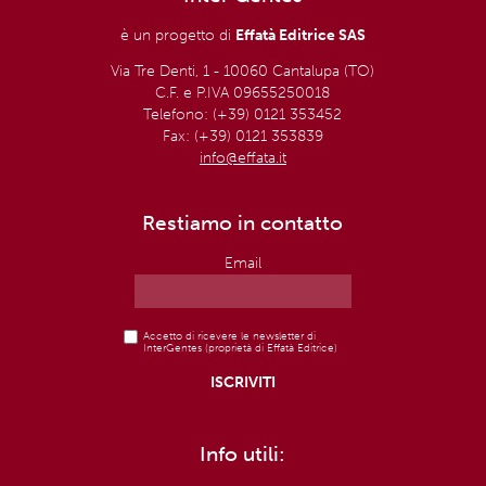
è un progetto di
Effatà Editrice SAS
Via Tre Denti, 1 - 10060 Cantalupa (TO)
C.F. e P.IVA 09655250018
Telefono: (+39) 0121 353452
Fax: (+39) 0121 353839
info@effata.it
Restiamo in contatto
Email
Accetto di ricevere le newsletter di
InterGentes (proprietà di Effatà Editrice)
Info utili: