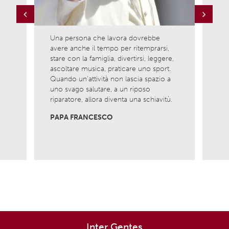
Previous
Next
Una persona che lavora dovrebbe
Ama l
avere anche il tempo per ritemprarsi,
ciò c
la
stare con la famiglia, divertirsi, leggere,
è com
ascoltare musica, praticare uno sport.
nasci
Quando un’attività non lascia spazio a
Non 
uno svago salutare, a un riposo
viver
riparatore, allora diventa una schiavitù.
MADR
PAPA FRANCESCO
Inter Gentes