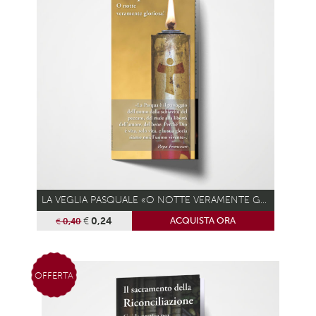
LA VEGLIA PASQUALE «O NOTTE VERAMENTE GLORIOSA!»
€
0,24
ACQUISTA ORA
€
0,40
OFFERTA