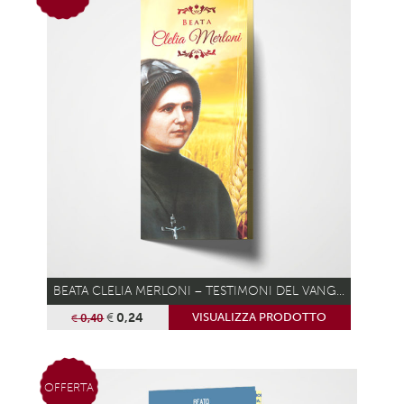
BEATA CLELIA MERLONI – TESTIMONI DEL VANGELO
€
0,24
VISUALIZZA PRODOTTO
€
0,40
OFFERTA