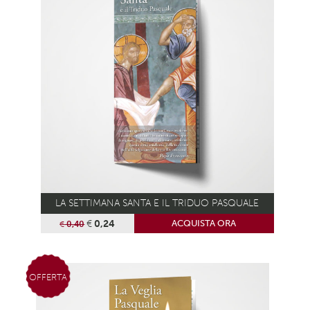
LA SETTIMANA SANTA E IL TRIDUO PASQUALE
€
0,24
ACQUISTA ORA
€
0,40
OFFERTA