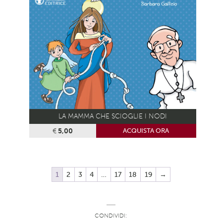
LA MAMMA CHE SCIOGLIE I NODI
€
5,00
ACQUISTA ORA
1
2
3
4
…
17
18
19
→
CONDIVIDI: