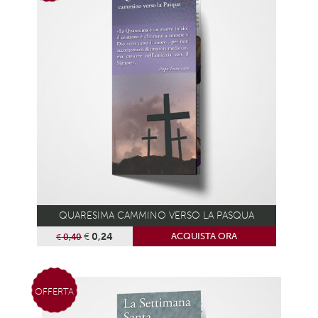
QUARESIMA CAMMINO VERSO LA PASQUA
€
0,24
ACQUISTA ORA
€
0,40
OFFERTA