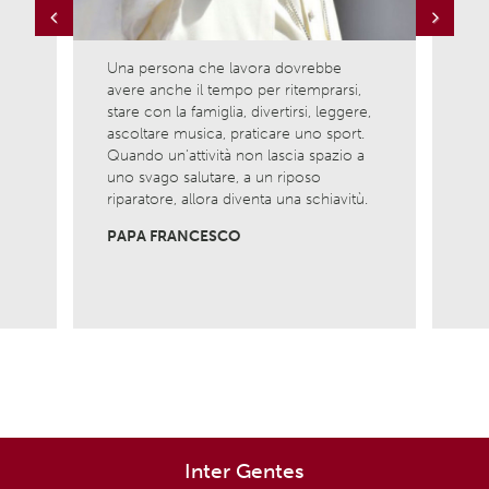
Previous
Next
Una persona che lavora dovrebbe
Ama l
avere anche il tempo per ritemprarsi,
ciò c
la
stare con la famiglia, divertirsi, leggere,
è com
ascoltare musica, praticare uno sport.
nasci
Quando un’attività non lascia spazio a
Non 
uno svago salutare, a un riposo
viver
riparatore, allora diventa una schiavitù.
MADR
PAPA FRANCESCO
Inter Gentes