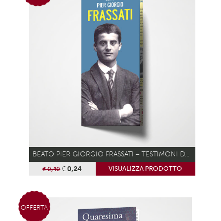
BEATO PIER GIORGIO FRASSATI – TESTIMONI DEL VANGELO
€
0,24
VISUALIZZA PRODOTTO
€
0,40
OFFERTA