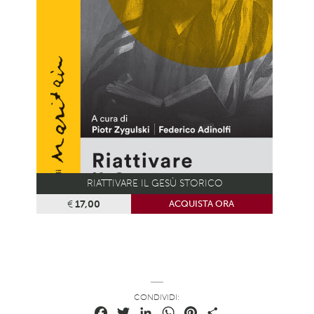
RIATTIVARE IL GESÙ STORICO
€
17,00
ACQUISTA ORA
CONDIVIDI:
Facebook
Twitter
LinkedIn
WhatsApp
Pinterest
Condividi