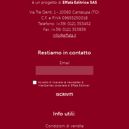
è un progetto di
Effatà Editrice SAS
Via Tre Denti, 1 - 10060 Cantalupa (TO)
C.F. e P.IVA 09655250018
Telefono: (+39) 0121 353452
Fax: (+39) 0121 353839
info@effata.it
Restiamo in contatto
Email
Accetto di ricevere le newsletter di
InterGentes (proprietà di Effatà Editrice)
Info utili:
Condizioni di vendita