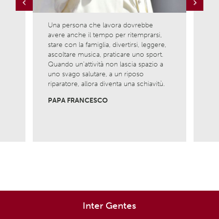
Previous
Next
Una persona che lavora dovrebbe
Ama l
avere anche il tempo per ritemprarsi,
ciò c
la
stare con la famiglia, divertirsi, leggere,
è com
ascoltare musica, praticare uno sport.
nasci
Quando un’attività non lascia spazio a
Non 
uno svago salutare, a un riposo
viver
riparatore, allora diventa una schiavitù.
MADR
PAPA FRANCESCO
Inter Gentes