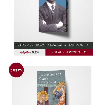
BEATO PIER GIORGIO FRASSATI – TESTIMONI DEL VANGELO
€
0,24
VISUALIZZA PRODOTTO
€
0,40
OFFERTA