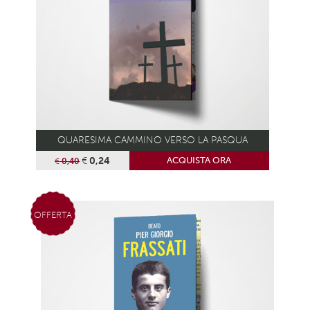
QUARESIMA CAMMINO VERSO LA PASQUA
€
0,24
ACQUISTA ORA
€
0,40
OFFERTA