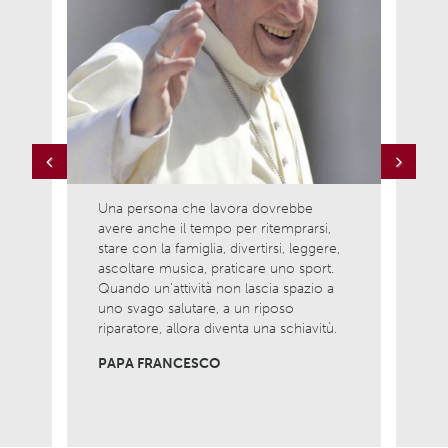
Previous
Next
Una persona che lavora dovrebbe
Ama l
avere anche il tempo per ritemprarsi,
ciò c
la
stare con la famiglia, divertirsi, leggere,
è com
ascoltare musica, praticare uno sport.
nasci
Quando un’attività non lascia spazio a
Non 
uno svago salutare, a un riposo
viver
riparatore, allora diventa una schiavitù.
MADR
PAPA FRANCESCO