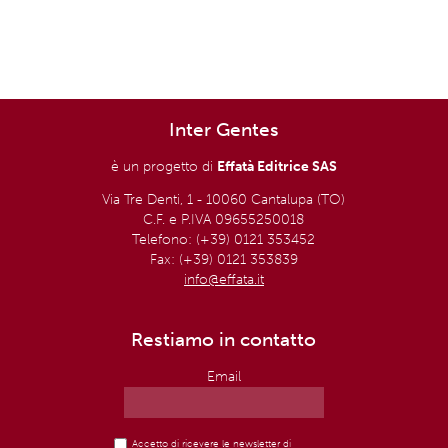
Inter Gentes
è un progetto di
Effatà Editrice SAS
Via Tre Denti, 1 - 10060 Cantalupa (TO)
C.F. e P.IVA 09655250018
Telefono: (+39) 0121 353452
Fax: (+39) 0121 353839
info@effata.it
Restiamo in contatto
Email
Accetto di ricevere le newsletter di