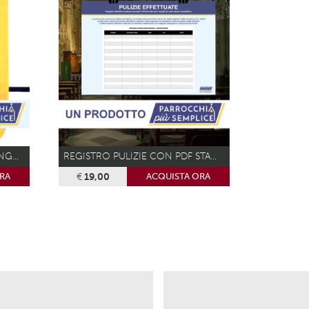
PETTORINE PER VOLONTARI INGRESSO CHIESA
REGISTRO PULIZIE CON PDF STAMPABILE INCLUSO
€
19,00
RA
ACQUISTA ORA