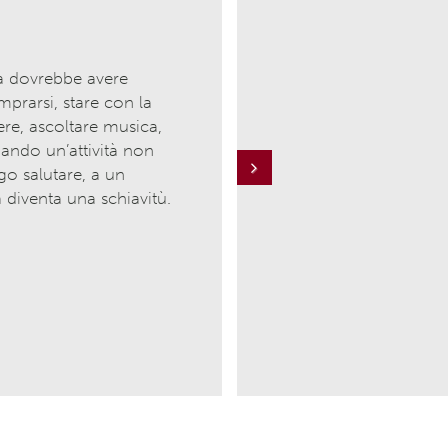
a dovrebbe avere
mprarsi, stare con la
gere, ascoltare musica,
ando un’attività non
go salutare, a un
Next
a diventa una schiavitù.