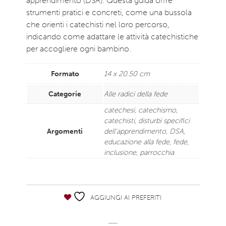
apprendimento (DSA). Questa guida offre
strumenti pratici e concreti, come una bussola
che orienti i catechisti nel loro percorso,
indicando come adattare le attività catechistiche
per accogliere ogni bambino.
Formato
14 x 20.50 cm
Categorie
Alle radici della fede
catechesi
,
catechismo
,
catechisti
,
disturbi specifici
Argomenti
dell'apprendimento
,
DSA
,
educazione alla fede
,
fede
,
inclusione
,
parrocchia
AGGIUNGI AI PREFERITI