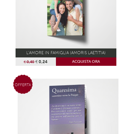
L’AMORE IN FAMIGLIA (AMORIS LAETITIA)
€
0,24
ACQUISTA ORA
€
0,40
OFFERTA