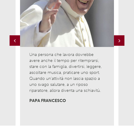
Previous
Next
Una persona che lavora dovrebbe
Ama l
avere anche il tempo per ritemprarsi,
ciò c
la
stare con la famiglia, divertirsi, leggere,
è com
ascoltare musica, praticare uno sport.
nasci
Quando un’attività non lascia spazio a
Non 
uno svago salutare, a un riposo
viver
riparatore, allora diventa una schiavitù.
MADR
PAPA FRANCESCO