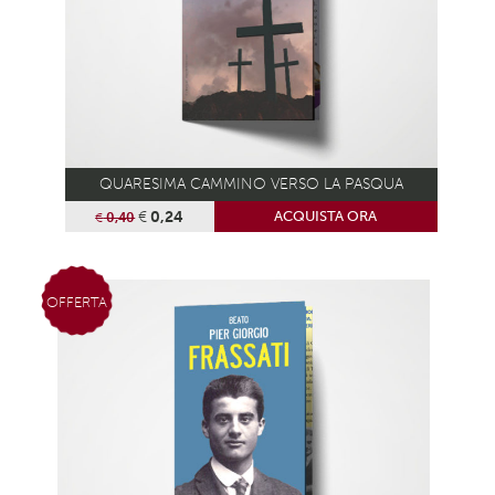
QUARESIMA CAMMINO VERSO LA PASQUA
€
0,24
ACQUISTA ORA
€
0,40
OFFERTA