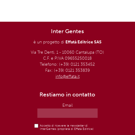
Inter Gentes
è un progetto di
Effatà Editrice SAS
Via Tre Denti, 1 - 10060 Cantalupa (TO)
C.F. e P.IVA 09655250018
Telefono: (+39) 0121 353452
Fax: (+39) 0121 353839
info@effata.it
Restiamo in contatto
Email
Accetto di ricevere le newsletter di
InterGentes (proprietà di Effatà Editrice)