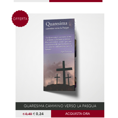
OFFERTA
QUARESIMA CAMMINO VERSO LA PASQUA
€
0,24
ACQUISTA ORA
€
0,40