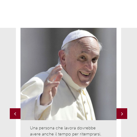
Previous
Next
Una persona che lavora dovrebbe
Ama l
avere anche il tempo per ritemprarsi,
ciò c