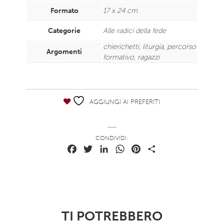
Formato
17 x 24 cm
Categorie
Alle radici della fede
chierichetti
,
liturgia
,
percorso
Argomenti
formativo
,
ragazzi
AGGIUNGI AI PREFERITI
CONDIVIDI:
Facebook
Twitter
LinkedIn
WhatsApp
Pinterest
Condividi
TI POTREBBERO