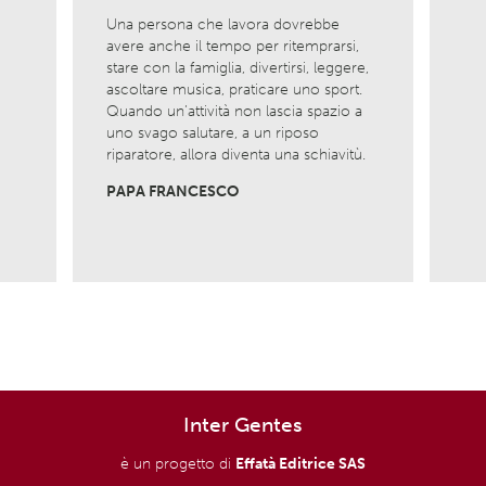
Previous
Next
Una persona che lavora dovrebbe
Ama l
avere anche il tempo per ritemprarsi,
ciò c
la
stare con la famiglia, divertirsi, leggere,
è com
ascoltare musica, praticare uno sport.
nasci
Quando un’attività non lascia spazio a
Non 
uno svago salutare, a un riposo
viver
riparatore, allora diventa una schiavitù.
MADR
PAPA FRANCESCO
Inter Gentes
è un progetto di
Effatà Editrice SAS