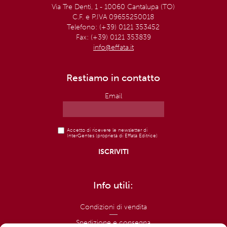
Via Tre Denti, 1 - 10060 Cantalupa (TO)
C.F. e P.IVA 09655250018
Telefono: (+39) 0121 353452
Fax: (+39) 0121 353839
info@effata.it
Restiamo in contatto
Email
Accetto di ricevere le newsletter di
InterGentes (proprietà di Effatà Editrice)
Info utili:
Condizioni di vendita
Spedizione e consegna