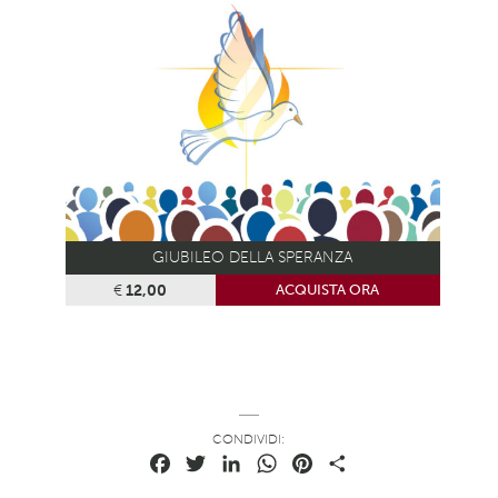
GIUBILEO DELLA SPERANZA
€
12,00
ACQUISTA ORA
CONDIVIDI:
Facebook
Twitter
LinkedIn
WhatsApp
Pinterest
Condividi