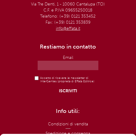
Via Tre Denti, 1 - 10060 Cantalupa (TO)
C.F. e P.IVA 09655250018
Telefono: (+39) 0121 353452
Fax: (+39) 0121 353839
info@effata.it
Restiamo in contatto
Email
Accetto di ricevere le newsletter di
InterGentes (proprietà di Effatà Editrice)
Info utili:
Condizioni di vendita
Spedizione e consegna