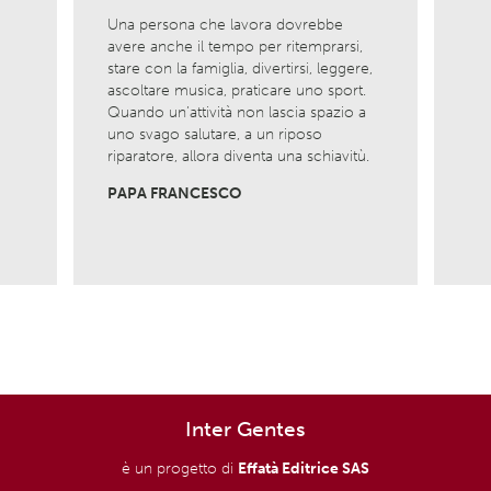
Previous
Next
Una persona che lavora dovrebbe
Ama l
avere anche il tempo per ritemprarsi,
ciò c
la
stare con la famiglia, divertirsi, leggere,
è com
ascoltare musica, praticare uno sport.
nasci
Quando un’attività non lascia spazio a
Non 
uno svago salutare, a un riposo
viver
riparatore, allora diventa una schiavitù.
MADR
PAPA FRANCESCO
Inter Gentes
è un progetto di
Effatà Editrice SAS