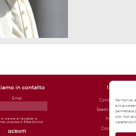
tiamo in contatto
Info utili:
Email
Condizioni di vendi
Per fornire 
e/o accedere
Spedizione e conse
permetterà d
sito. Non ac
Privacy Policy
di ricevere le newsletter di
tes (proprietà di Effatà Editrice)
caratteristic
Cookie Policy (UE