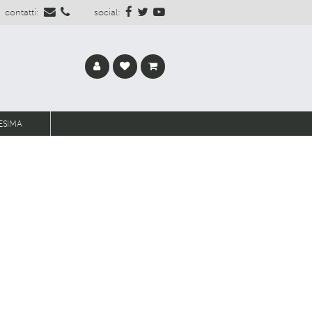
contatti:
social:
ESIMA