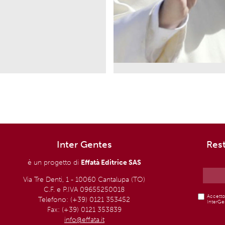
Inter Gentes
Res
è un progetto di
Effatà Editrice SAS
Via Tre Denti, 1 - 10060 Cantalupa (TO)
C.F. e P.IVA 09655250018
Accetto 
Telefono: (+39) 0121 353452
InterGen
Fax: (+39) 0121 353839
info@effata.it