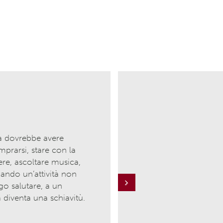
a dovrebbe avere
mprarsi, stare con la
gere, ascoltare musica,
ando un’attività non
go salutare, a un
Next
a diventa una schiavitù.