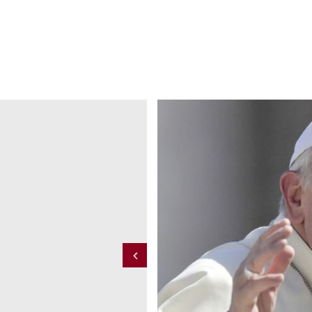
no allegro; e come non
la fede mi darà la forza
Previous
 FRASSATI