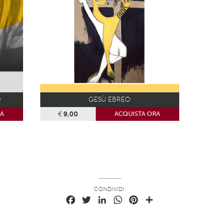
O
GESÙ EBREO
€
9,00
RA
ACQUISTA ORA
CONDIVIDI:
Facebook
Twitter
LinkedIn
WhatsApp
Pinterest
Condividi