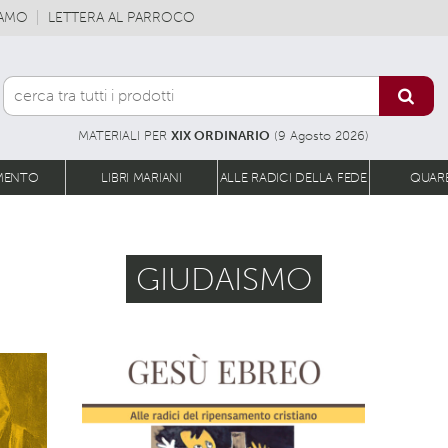
IAMO
LETTERA AL PARROCO
MATERIALI PER
XIX ORDINARIO
(9 Agosto 2026)
MENTO
LIBRI MARIANI
ALLE RADICI DELLA FEDE
QUAR
GIUDAISMO