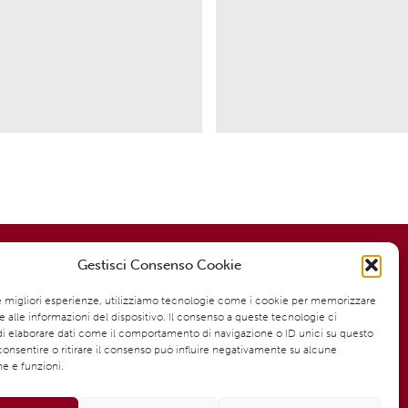
Modalità di pagamento:
Gestisci Consenso Cookie
ta
le migliori esperienze, utilizziamo tecnologie come i cookie per memorizzare
 alle informazioni del dispositivo. Il consenso a queste tecnologie ci
gna
i elaborare dati come il comportamento di navigazione o ID unici su questo
Pagamento sicuro e garantito
consentire o ritirare il consenso può influire negativamente su alcune
Spedizioni rapide ed efficienti
he e funzioni.
)