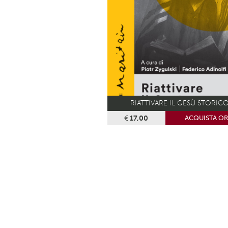
RIATTIVARE IL GESÙ STORIC
€
17,00
ACQUISTA O