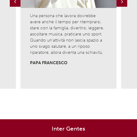
Previous
Next
Una persona che lavora dovrebbe
Ama l
avere anche il tempo per ritemprarsi,
ciò c
la
stare con la famiglia, divertirsi, leggere,
è com
ascoltare musica, praticare uno sport.
nasci
Quando un’attività non lascia spazio a
Non 
uno svago salutare, a un riposo
viver
riparatore, allora diventa una schiavitù.
MADR
PAPA FRANCESCO
Inter Gentes