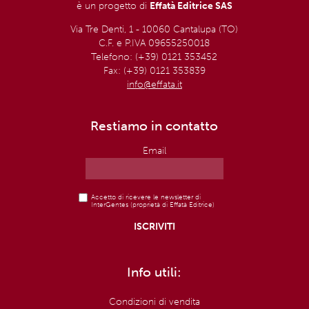
è un progetto di
Effatà Editrice SAS
Via Tre Denti, 1 - 10060 Cantalupa (TO)
C.F. e P.IVA 09655250018
Telefono: (+39) 0121 353452
Fax: (+39) 0121 353839
info@effata.it
Restiamo in contatto
Email
Accetto di ricevere le newsletter di
InterGentes (proprietà di Effatà Editrice)
Info utili:
Condizioni di vendita