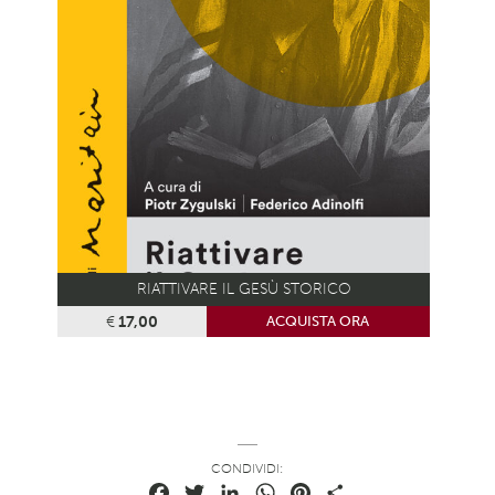
RIATTIVARE IL GESÙ STORICO
€
17,00
ACQUISTA ORA
CONDIVIDI:
Facebook
Twitter
LinkedIn
WhatsApp
Pinterest
Condividi