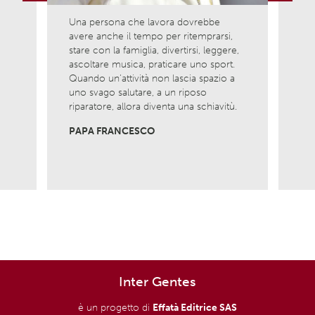
Previous
Next
Una persona che lavora dovrebbe
Ama l
avere anche il tempo per ritemprarsi,
ciò c
la
stare con la famiglia, divertirsi, leggere,
è com
ascoltare musica, praticare uno sport.
nasci
Quando un’attività non lascia spazio a
Non 
uno svago salutare, a un riposo
viver
riparatore, allora diventa una schiavitù.
MADR
PAPA FRANCESCO
Inter Gentes
è un progetto di
Effatà Editrice SAS