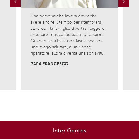
Previous
Next
Una persona che lavora dovrebbe
Ama l
avere anche il tempo per ritemprarsi,
ciò c
la
stare con la famiglia, divertirsi, leggere,
è com
ascoltare musica, praticare uno sport.
nasci
Quando un’attività non lascia spazio a
Non 
uno svago salutare, a un riposo
viver
riparatore, allora diventa una schiavitù.
MADR
PAPA FRANCESCO
Inter Gentes