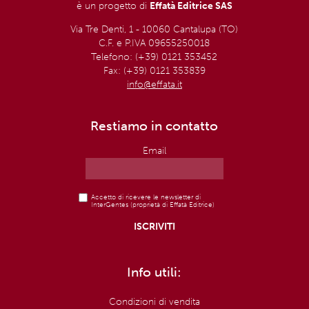
è un progetto di
Effatà Editrice SAS
Via Tre Denti, 1 - 10060 Cantalupa (TO)
C.F. e P.IVA 09655250018
Telefono: (+39) 0121 353452
Fax: (+39) 0121 353839
info@effata.it
Restiamo in contatto
Email
Accetto di ricevere le newsletter di
InterGentes (proprietà di Effatà Editrice)
Info utili:
Condizioni di vendita