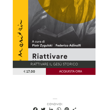
RIATTIVARE IL GESÙ STORICO
€
17,00
ACQUISTA ORA
CONDIVIDI:
Facebook
Twitter
LinkedIn
WhatsApp
Pinterest
Condividi