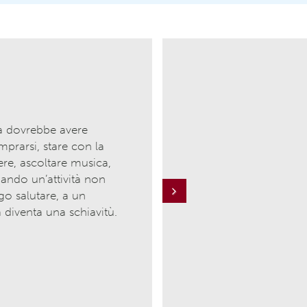
a dovrebbe avere
mprarsi, stare con la
gere, ascoltare musica,
ando un’attività non
go salutare, a un
Next
a diventa una schiavitù.