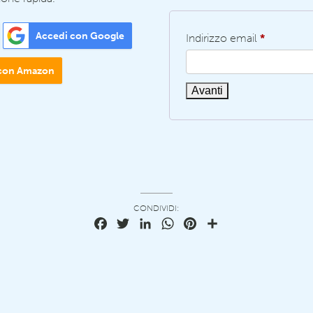
Accedi con Google
Indirizzo email
*
con Amazon
Avanti
CONDIVIDI:
Facebook
Twitter
LinkedIn
WhatsApp
Pinterest
Condividi