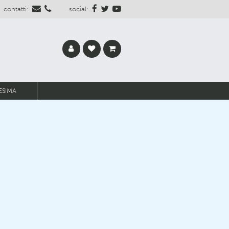
contatti:
social:
ESIMA