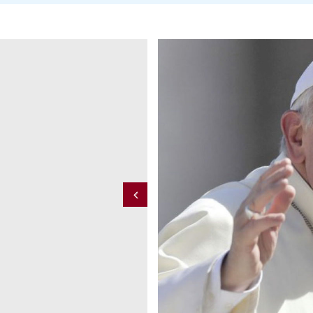
no allegro; e come non
la fede mi darà la forza
Previous
 FRASSATI