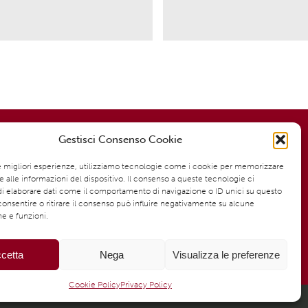
Modalità di pagamento:
Gestisci Consenso Cookie
ta
le migliori esperienze, utilizziamo tecnologie come i cookie per memorizzare
 alle informazioni del dispositivo. Il consenso a queste tecnologie ci
gna
i elaborare dati come il comportamento di navigazione o ID unici su questo
Pagamento sicuro e garantito
consentire o ritirare il consenso può influire negativamente su alcune
Spedizioni rapide ed efficienti
he e funzioni.
)
cetta
Nega
Visualizza le preferenze
Cookie Policy
Privacy Policy